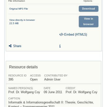
File information
Options
Download
Original MP3 File
View in
View directly in browser
22.5 MB
browser
Embed (HTML5)
Share
Resource details
RESOURCE ID
ACCESS
CONTRIBUTED BY
395
Open
Admin User
NAMED PERSON(S)
DATE
CREDIT
Prof. Dr. Wolfgang Coy
09 June 2011
Prof. Dr. Wolfgang Coy
CAPTION
Informatik & Informationsgesellschaft II: Theorie, Geschichte,
Kontext – Sommersemester 2011