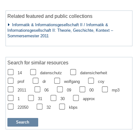
Related featured and public collections
Informatik & Informationsgesellschaft II / Informatik &
Informationsgesellschaft II: Theorie, Geschichte, Kontext –
Sommersemester 2011
Search for similar resources
14
datenschutz
datensicherheit
prof
dr
wolfgang
coy
2011
06
09
00
mp3
1
31
30
approx
22050
32
kbps