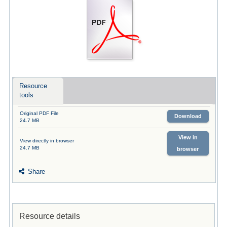
Resource
tools
Original PDF File
Download
24.7 MB
View in
View directly in browser
24.7 MB
browser
Share
Resource details