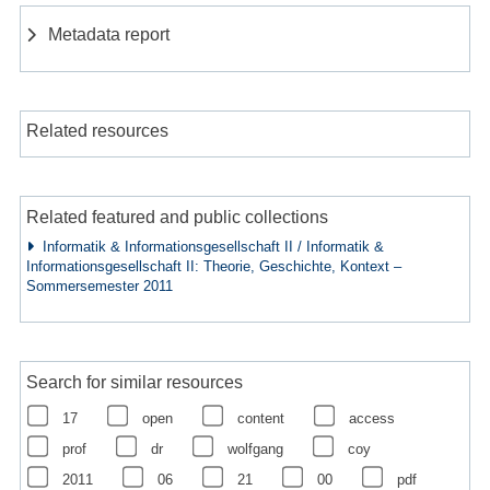
Metadata report
Related resources
Related featured and public collections
Informatik & Informationsgesellschaft II / Informatik &
Informationsgesellschaft II: Theorie, Geschichte, Kontext –
Sommersemester 2011
Search for similar resources
17
open
content
access
prof
dr
wolfgang
coy
2011
06
21
00
pdf