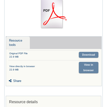
Resource
tools
Original PDF File
Download
22.9 MB
View in
View directly in browser
22.9 MB
browser
Share
Resource details