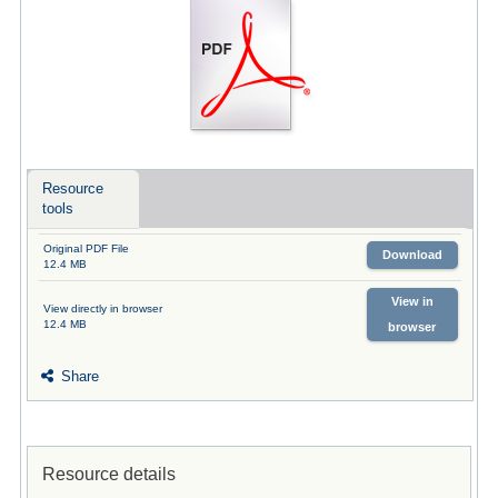
Resource
tools
Original PDF File
Download
12.4 MB
View in
View directly in browser
12.4 MB
browser
Share
Resource details