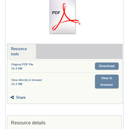
Resource
tools
Original PDF File
Download
10.4 MB
View in
View directly in browser
10.4 MB
browser
Share
Resource details