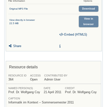
File information
Options
Download
Original MP3 File
View in
View directly in browser
22.5 MB
browser
Embed (HTML5)
Share
Resource details
RESOURCE ID
ACCESS
CONTRIBUTED BY
364
Open
Admin User
NAMED PERSON(S)
DATE
CREDIT
Prof. Dr. Wolfgang Coy
21 April 2011
Prof. Dr. Wolfgang Coy
CAPTION
Informatik im Kontext – Sommersemester 2011