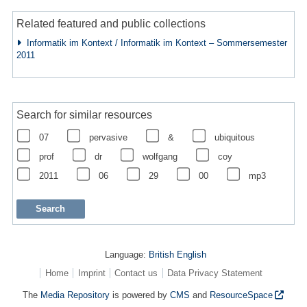
Related featured and public collections
Informatik im Kontext / Informatik im Kontext – Sommersemester
2011
Search for similar resources
07
pervasive
&
ubiquitous
prof
dr
wolfgang
coy
2011
06
29
00
mp3
Language:
British English
Home
Imprint
Contact us
Data Privacy Statement
The
Media Repository
is powered by
CMS
and
ResourceSpace