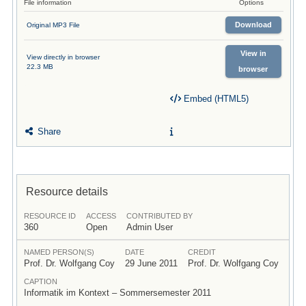
File information
Options
Download
Original MP3 File
View in
View directly in browser
22.3 MB
browser
Embed (HTML5)
Share
Resource details
RESOURCE ID
ACCESS
CONTRIBUTED BY
360
Open
Admin User
NAMED PERSON(S)
DATE
CREDIT
Prof. Dr. Wolfgang Coy
29 June 2011
Prof. Dr. Wolfgang Coy
CAPTION
Informatik im Kontext – Sommersemester 2011