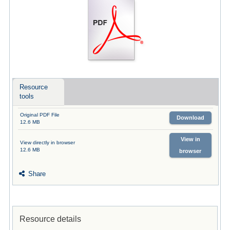
Resource
tools
Original PDF File
Download
12.6 MB
View in
View directly in browser
12.6 MB
browser
Share
Resource details