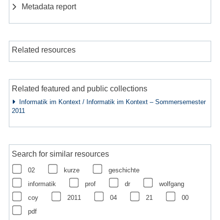
Metadata report
Related resources
Related featured and public collections
Informatik im Kontext / Informatik im Kontext – Sommersemester
2011
Search for similar resources
02
kurze
geschichte
informatik
prof
dr
wolfgang
coy
2011
04
21
00
pdf