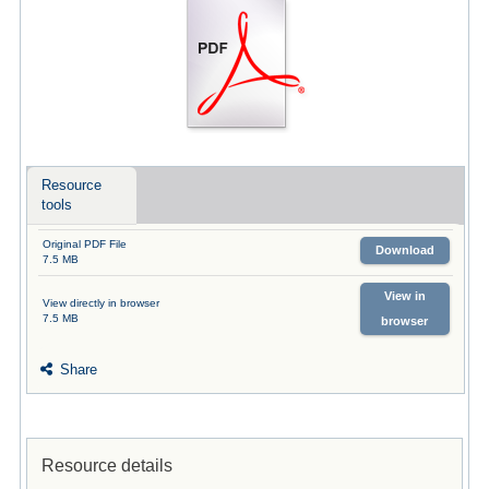
Resource
tools
Original PDF File
Download
7.5 MB
View in
View directly in browser
7.5 MB
browser
Share
Resource details