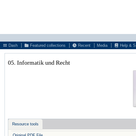
Dash
Featured collections
Recent
Media
Help & S
05. Informatik und Recht
Resource tools
Original PDF File