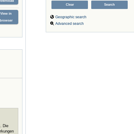
Download
View in
Geographic search
browser
Advanced search
. Die
irkungen