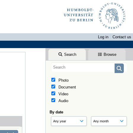
Log in
Contact us
Search
Browse
Photo
Document
Video
Audio
By date