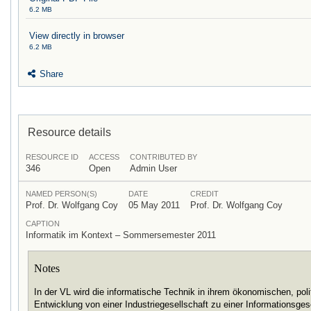
6.2 MB
View directly in browser
6.2 MB
Share
Resource details
RESOURCE ID
ACCESS
CONTRIBUTED BY
346
Open
Admin User
NAMED PERSON(S)
DATE
CREDIT
Prof. Dr. Wolfgang Coy
05 May 2011
Prof. Dr. Wolfgang Coy
CAPTION
Informatik im Kontext – Sommersemester 2011
Notes
In der VL wird die informatische Technik in ihrem ökonomischen, poli
Entwicklung von einer Industriegesellschaft zu einer Informationsge