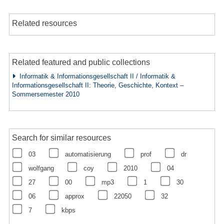
Related resources
Related featured and public collections
Informatik & Informationsgesellschaft II / Informatik &
Informationsgesellschaft II: Theorie, Geschichte, Kontext –
Sommersemester 2010
Search for similar resources
03
automatisierung
prof
dr
wolfgang
coy
2010
04
27
00
mp3
1
30
06
approx
22050
32
7
kbps