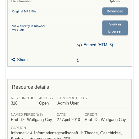
File information
Options
Download
Original MP3 File
View in
View directly in browser
23.2 MB
browser
Embed (HTML5)
Share
Resource details
RESOURCE ID
ACCESS
CONTRIBUTED BY
318
Open
Admin User
NAMED PERSON(S)
DATE
CREDIT
Prof. Dr. Wolfgang Coy
27 April 2010
Prof. Dr. Wolfgang Coy
CAPTION
Informatik & Informationsgesellschaft II: Theorie, Geschichte,
Kontext – Sommersemester 2010