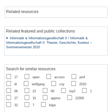
Related resources
Related featured and public collections
Informatik & Informationsgesellschaft II / Informatik &
Informationsgesellschaft II: Theorie, Geschichte, Kontext –
Sommersemester 2010
Search for similar resources
17
open
access
prof
dr
wolfgang
coy
2010
06
22
00
mp3
1
27
15
approx
22050
32
7
kbps