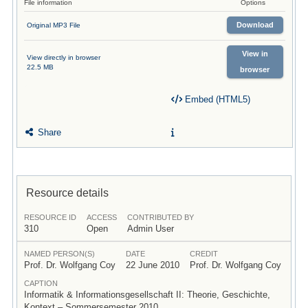
File information
Options
Download
Original MP3 File
View in
View directly in browser
22.5 MB
browser
Embed (HTML5)
Share
Resource details
RESOURCE ID
ACCESS
CONTRIBUTED BY
310
Open
Admin User
NAMED PERSON(S)
DATE
CREDIT
Prof. Dr. Wolfgang Coy
22 June 2010
Prof. Dr. Wolfgang Coy
CAPTION
Informatik & Informationsgesellschaft II: Theorie, Geschichte,
Kontext – Sommersemester 2010