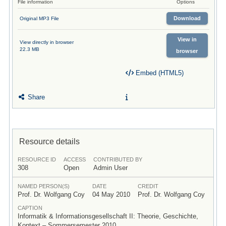
File information
Options
Download
Original MP3 File
View in
View directly in browser
22.3 MB
browser
Embed (HTML5)
Share
Resource details
RESOURCE ID
ACCESS
CONTRIBUTED BY
308
Open
Admin User
NAMED PERSON(S)
DATE
CREDIT
Prof. Dr. Wolfgang Coy
04 May 2010
Prof. Dr. Wolfgang Coy
CAPTION
Informatik & Informationsgesellschaft II: Theorie, Geschichte,
Kontext – Sommersemester 2010