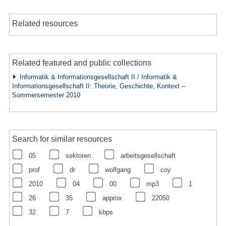
Related resources
Related featured and public collections
Informatik & Informationsgesellschaft II / Informatik &
Informationsgesellschaft II: Theorie, Geschichte, Kontext –
Sommersemester 2010
Search for similar resources
05
sektoren
arbeitsgesellschaft
prof
dr
wolfgang
coy
2010
04
00
mp3
1
26
35
approx
22050
32
7
kbps