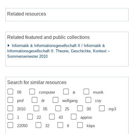
Related resources
Related featured and public collections
Informatik & Informationsgesellschaft II / Informatik &
Informationsgesellschaft II: Theorie, Geschichte, Kontext –
Sommersemester 2010
Search for similar resources
09
computer
&
musik
prof
dr
wolfgang
coy
2010
05
25
00
mp3
1
22
43
approx
22050
32
6
kbps