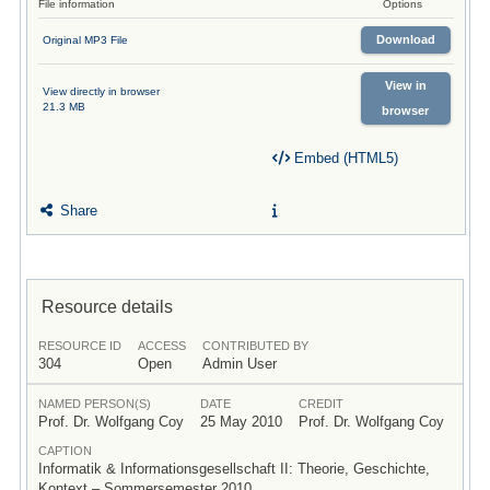
File information
Options
Download
Original MP3 File
View in
View directly in browser
21.3 MB
browser
Embed (HTML5)
Share
Resource details
RESOURCE ID
ACCESS
CONTRIBUTED BY
304
Open
Admin User
NAMED PERSON(S)
DATE
CREDIT
Prof. Dr. Wolfgang Coy
25 May 2010
Prof. Dr. Wolfgang Coy
CAPTION
Informatik & Informationsgesellschaft II: Theorie, Geschichte,
Kontext – Sommersemester 2010