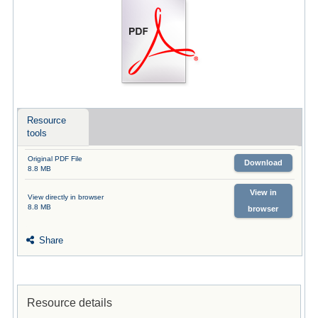
Resource
tools
Original PDF File
Download
8.8 MB
View in
View directly in browser
8.8 MB
browser
Share
Resource details