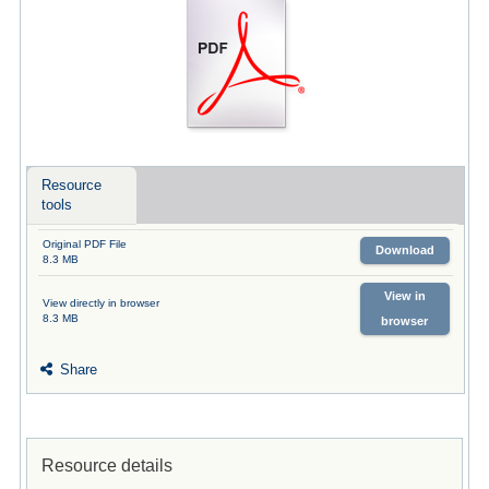
Resource
tools
Original PDF File
Download
8.3 MB
View in
View directly in browser
8.3 MB
browser
Share
Resource details