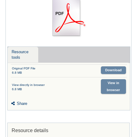
Resource
tools
Original PDF File
Download
6.8 MB
View in
View directly in browser
6.8 MB
browser
Share
Resource details