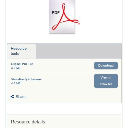
Resource
tools
Original PDF File
Download
4.8 MB
View in
View directly in browser
4.8 MB
browser
Share
Resource details