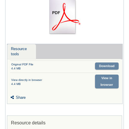
Resource
tools
Original PDF File
Download
4.4 MB
View in
View directly in browser
4.4 MB
browser
Share
Resource details