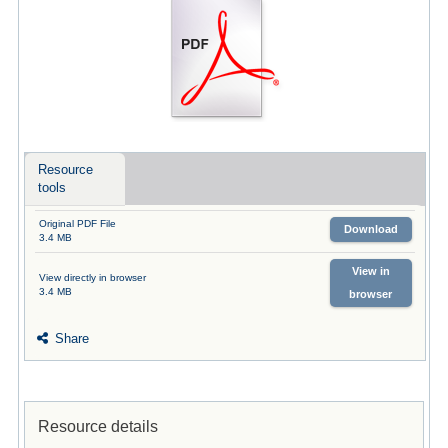
Resource
tools
Original PDF File
Download
3.4 MB
View in
View directly in browser
3.4 MB
browser
Share
Resource details