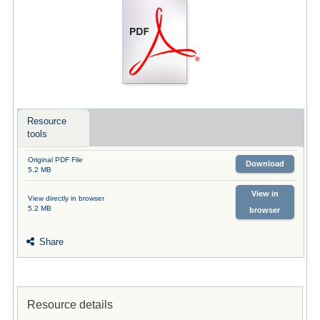
Resource
tools
Original PDF File
Download
5.2 MB
View in
View directly in browser
5.2 MB
browser
Share
Resource details