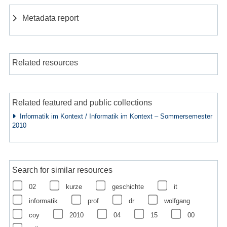
Metadata report
Related resources
Related featured and public collections
Informatik im Kontext / Informatik im Kontext – Sommersemester
2010
Search for similar resources
02
kurze
geschichte
it
informatik
prof
dr
wolfgang
coy
2010
04
15
00