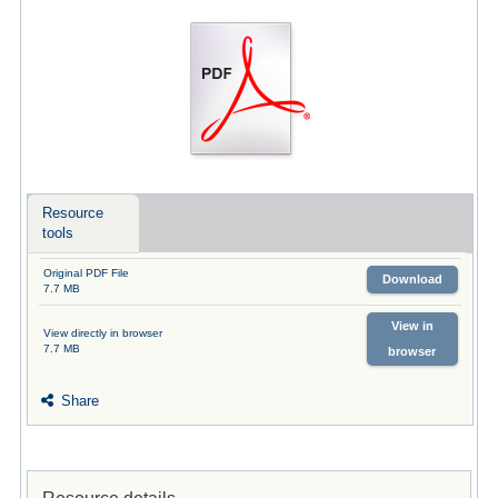
Resource
tools
Original PDF File
Download
7.7 MB
View in
View directly in browser
7.7 MB
browser
Share
Resource details