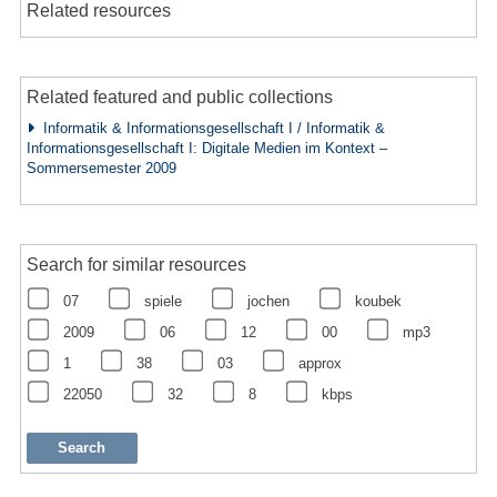
Related resources
Related featured and public collections
Informatik & Informationsgesellschaft I / Informatik &
Informationsgesellschaft I: Digitale Medien im Kontext –
Sommersemester 2009
Search for similar resources
07
spiele
jochen
koubek
2009
06
12
00
mp3
1
38
03
approx
22050
32
8
kbps