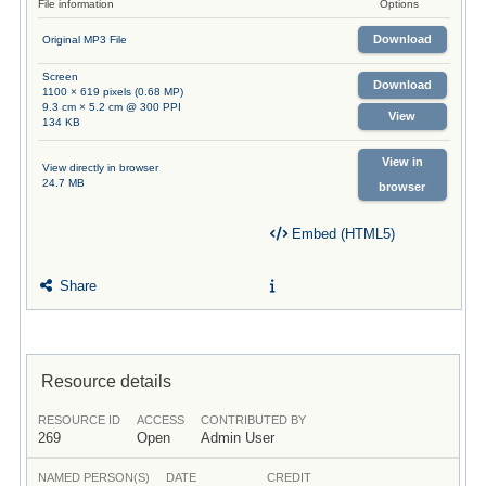
File information
Options
Download
Original MP3 File
Screen
Download
1100 × 619 pixels (0.68 MP)
9.3 cm × 5.2 cm @ 300 PPI
View
134 KB
View in
View directly in browser
24.7 MB
browser
Embed (HTML5)
Share
Resource details
RESOURCE ID
ACCESS
CONTRIBUTED BY
269
Open
Admin User
NAMED PERSON(S)
DATE
CREDIT