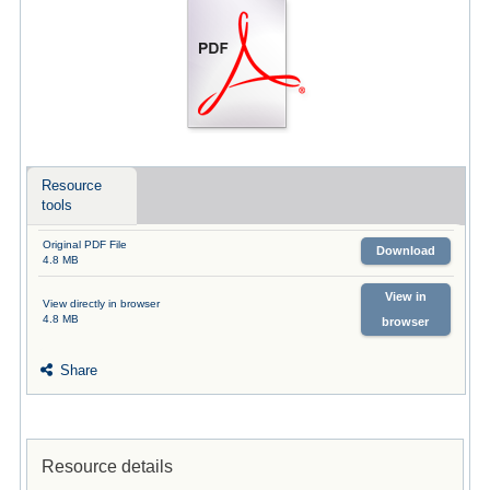
Resource
tools
Original PDF File
Download
4.8 MB
View in
View directly in browser
4.8 MB
browser
Share
Resource details