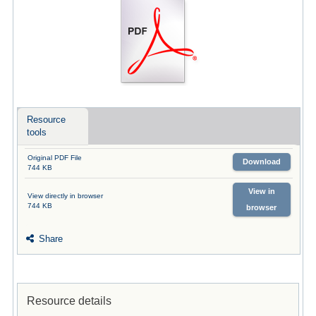
Resource
tools
Original PDF File
Download
744 KB
View in
View directly in browser
744 KB
browser
Share
Resource details