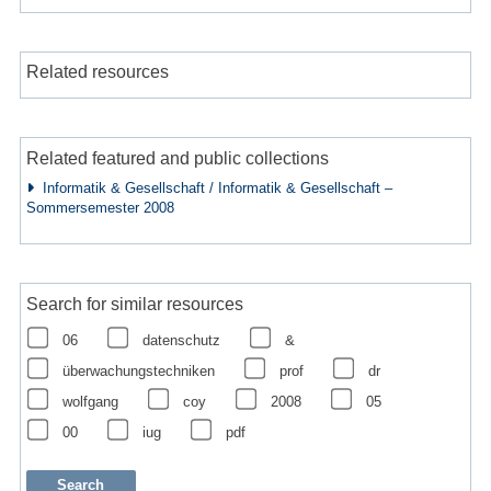
Related resources
Related featured and public collections
Informatik & Gesellschaft / Informatik & Gesellschaft –
Sommersemester 2008
Search for similar resources
06
datenschutz
&
überwachungstechniken
prof
dr
wolfgang
coy
2008
05
00
iug
pdf