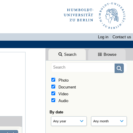
Log in
Contact us
Search
Browse
Photo
Document
Video
Audio
By date