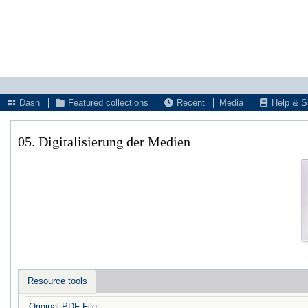
Dash
Featured collections
Recent
Media
Help & S
05. Digitalisierung der Medien
Resource tools
Original PDF File