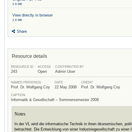
2.8 MB
View directly in browser
2.8 MB
Share
Resource details
RESOURCE ID
ACCESS
CONTRIBUTED BY
243
Open
Admin User
NAMED PERSON(S)
DATE
CREDIT
Prof. Dr. Wolfgang Coy
22 May 2008
Prof. Dr. Wolfgang Coy
CAPTION
Informatik & Gesellschaft – Sommersemester 2008
Notes
In der VL wird die informatische Technik in ihren ökonomischen, pol
betrachtet. Die Entwicklung von einer Industriegesellschaft zu einer