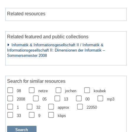
Related resources
Related featured and public collections
Informatik & Informationsgesellschaft II / Informatik &
Informationsgesellschaft II: Dimensionen der Informatik –
Sommersemester 2008
Search for similar resources
08
netze
jochen
koubek
2008
05
13
00
mp3
1
32
approx
22050
33
9
kbps