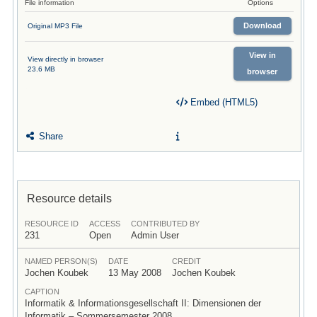
File information
Options
Download
Original MP3 File
View in
View directly in browser
23.6 MB
browser
Embed (HTML5)
Share
Resource details
RESOURCE ID
ACCESS
CONTRIBUTED BY
231
Open
Admin User
NAMED PERSON(S)
DATE
CREDIT
Jochen Koubek
13 May 2008
Jochen Koubek
CAPTION
Informatik & Informationsgesellschaft II: Dimensionen der
Informatik – Sommersemester 2008