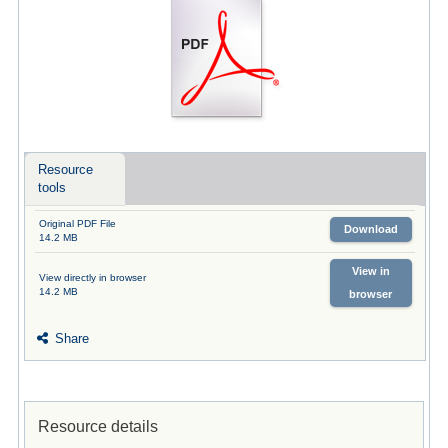
Resource
tools
Original PDF File
Download
14.2 MB
View in
View directly in browser
14.2 MB
browser
Share
Resource details