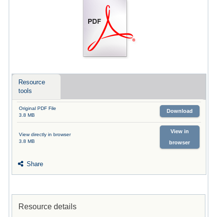
Resource
tools
Original PDF File
Download
3.8 MB
View in
View directly in browser
3.8 MB
browser
Share
Resource details