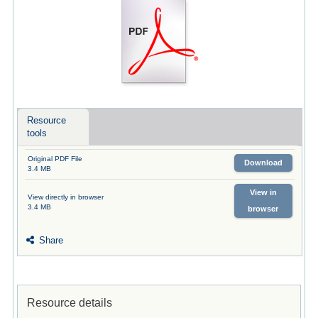
Resource
tools
Original PDF File
Download
3.4 MB
View in
View directly in browser
3.4 MB
browser
Share
Resource details