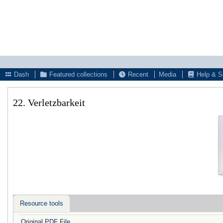
Dash
Featured collections
Recent
Media
Help & S
22. Verletzbarkeit
Resource tools
Original PDF File