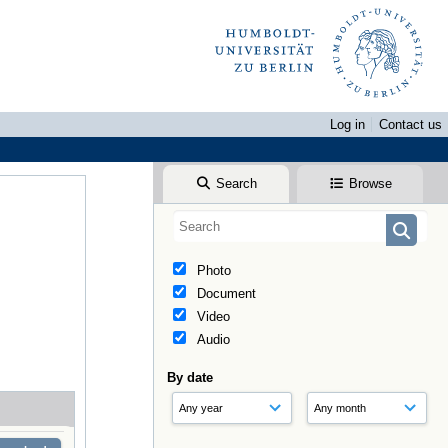
Log in
Contact us
Search
Browse
Photo
Document
Video
Audio
By date