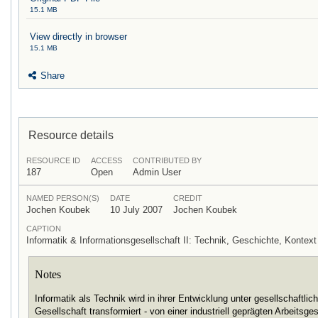
15.1 MB
View directly in browser
15.1 MB
Share
Resource details
RESOURCE ID
ACCESS
CONTRIBUTED BY
187
Open
Admin User
NAMED PERSON(S)
DATE
CREDIT
Jochen Koubek
10 July 2007
Jochen Koubek
CAPTION
Informatik & Informationsgesellschaft II: Technik, Geschichte, Kont
Notes
Informatik als Technik wird in ihrer Entwicklung unter gesellschaftli
Gesellschaft transformiert - von einer industriell geprägten Arbeitsge