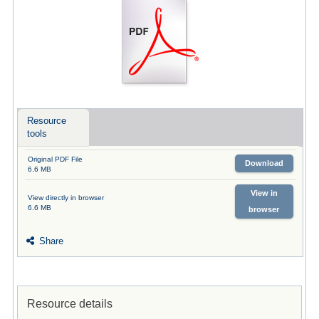
Resource
tools
Original PDF File
Download
6.6 MB
View in
View directly in browser
6.6 MB
browser
Share
Resource details