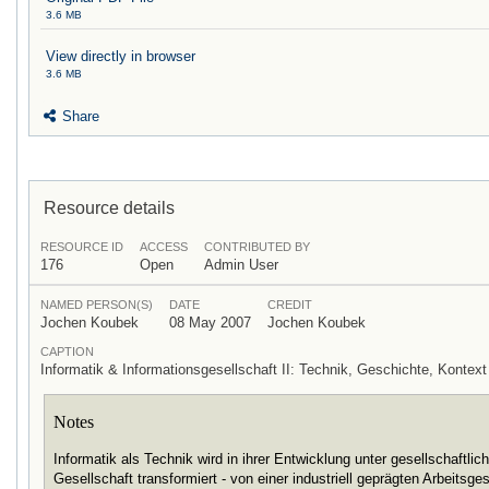
3.6 MB
View directly in browser
3.6 MB
Share
Resource details
RESOURCE ID
ACCESS
CONTRIBUTED BY
176
Open
Admin User
NAMED PERSON(S)
DATE
CREDIT
Jochen Koubek
08 May 2007
Jochen Koubek
CAPTION
Informatik & Informationsgesellschaft II: Technik, Geschichte, Kont
Notes
Informatik als Technik wird in ihrer Entwicklung unter gesellschaftli
Gesellschaft transformiert - von einer industriell geprägten Arbeitsge