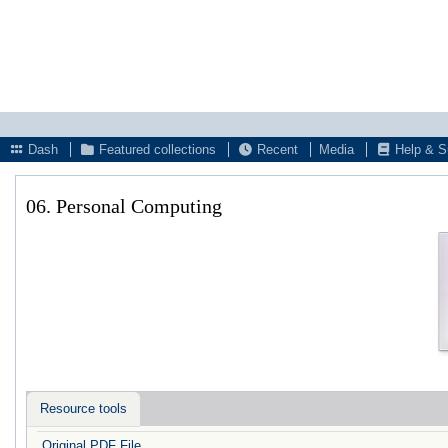
Dash
Featured collections
Recent
Media
Help & S
06. Personal Computing
Resource tools
Original PDF File