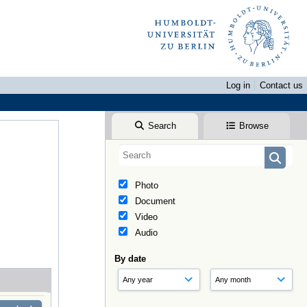
Log in
Contact us
Search
Browse
Photo
Document
Video
Audio
By date