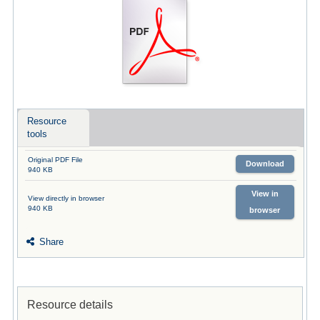
Resource
tools
Original PDF File
Download
940 KB
View in
View directly in browser
940 KB
browser
Share
Resource details