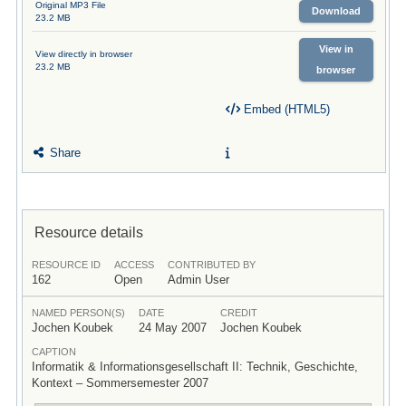
Original MP3 File
Download
23.2 MB
View in
View directly in browser
23.2 MB
browser
Embed (HTML5)
Share
Resource details
RESOURCE ID
ACCESS
CONTRIBUTED BY
162
Open
Admin User
NAMED PERSON(S)
DATE
CREDIT
Jochen Koubek
24 May 2007
Jochen Koubek
CAPTION
Informatik & Informationsgesellschaft II: Technik, Geschichte,
Kontext – Sommersemester 2007