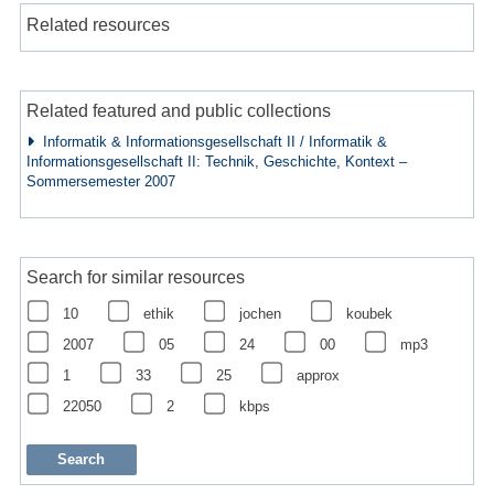
Related resources
Related featured and public collections
Informatik & Informationsgesellschaft II / Informatik &
Informationsgesellschaft II: Technik, Geschichte, Kontext –
Sommersemester 2007
Search for similar resources
10
ethik
jochen
koubek
2007
05
24
00
mp3
1
33
25
approx
22050
2
kbps