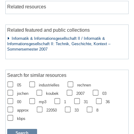
Related resources
Related featured and public collections
Informatik & Informationsgesellschaft II / Informatik &
Informationsgesellschaft II: Technik, Geschichte, Kontext –
Sommersemester 2007
Search for similar resources
05
industrielles
rechnen
jochen
koubek
2007
03
00
mp3
1
31
36
approx
22050
33
8
kbps