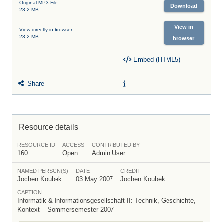
Original MP3 File
Download
23.2 MB
View in
View directly in browser
23.2 MB
browser
Embed (HTML5)
Share
Resource details
RESOURCE ID
ACCESS
CONTRIBUTED BY
160
Open
Admin User
NAMED PERSON(S)
DATE
CREDIT
Jochen Koubek
03 May 2007
Jochen Koubek
CAPTION
Informatik & Informationsgesellschaft II: Technik, Geschichte,
Kontext – Sommersemester 2007