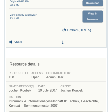
Original MP3 File
Download
23.1 MB
View in
View directly in browser
23.1 MB
browser
Embed (HTML5)
Share
Resource details
RESOURCE ID
ACCESS
CONTRIBUTED BY
158
Open
Admin User
NAMED PERSON(S)
DATE
CREDIT
Jochen Koubek
10 July 2007
Jochen Koubek
CAPTION
Informatik & Informationsgesellschaft II: Technik, Geschichte,
Kontext – Sommersemester 2007