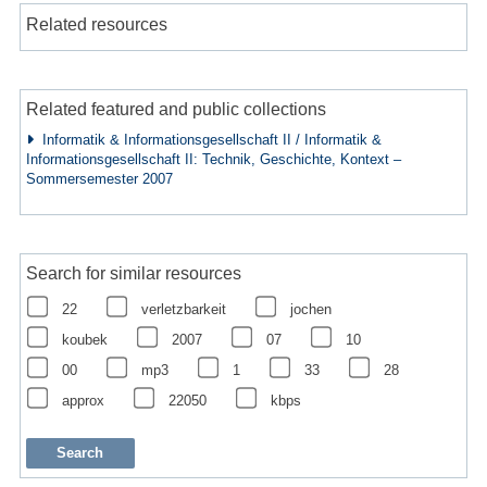
Related resources
Related featured and public collections
Informatik & Informationsgesellschaft II / Informatik &
Informationsgesellschaft II: Technik, Geschichte, Kontext –
Sommersemester 2007
Search for similar resources
22
verletzbarkeit
jochen
koubek
2007
07
10
00
mp3
1
33
28
approx
22050
kbps