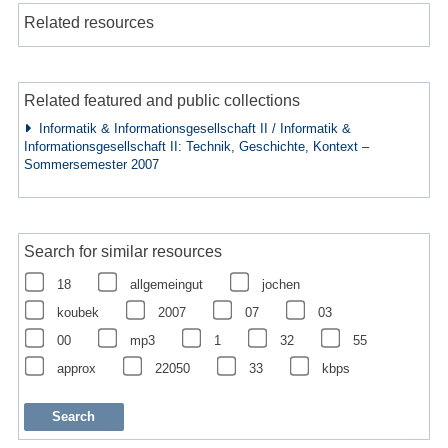
Related resources
Related featured and public collections
Informatik & Informationsgesellschaft II / Informatik &
Informationsgesellschaft II: Technik, Geschichte, Kontext –
Sommersemester 2007
Search for similar resources
18
allgemeingut
jochen
koubek
2007
07
03
00
mp3
1
32
55
approx
22050
33
kbps