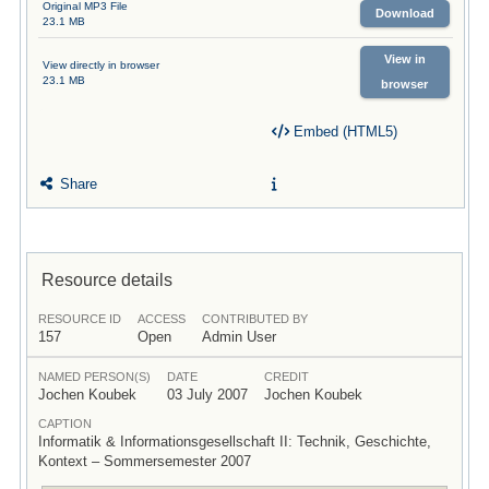
Original MP3 File
Download
23.1 MB
View in
View directly in browser
23.1 MB
browser
Embed (HTML5)
Share
Resource details
RESOURCE ID
ACCESS
CONTRIBUTED BY
157
Open
Admin User
NAMED PERSON(S)
DATE
CREDIT
Jochen Koubek
03 July 2007
Jochen Koubek
CAPTION
Informatik & Informationsgesellschaft II: Technik, Geschichte,
Kontext – Sommersemester 2007