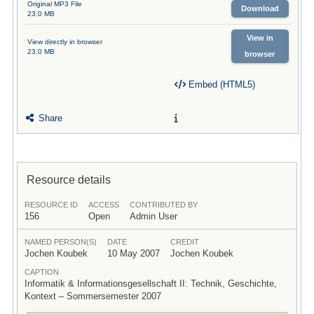
Original MP3 File
Download
23.0 MB
View in
View directly in browser
23.0 MB
browser
Embed (HTML5)
Share
Resource details
RESOURCE ID
ACCESS
CONTRIBUTED BY
156
Open
Admin User
NAMED PERSON(S)
DATE
CREDIT
Jochen Koubek
10 May 2007
Jochen Koubek
CAPTION
Informatik & Informationsgesellschaft II: Technik, Geschichte,
Kontext – Sommersemester 2007