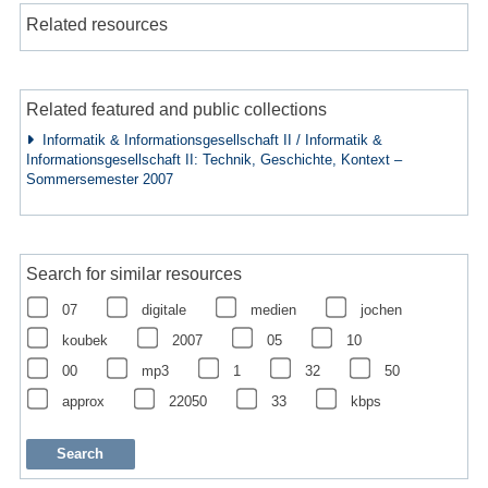
Related resources
Related featured and public collections
Informatik & Informationsgesellschaft II / Informatik &
Informationsgesellschaft II: Technik, Geschichte, Kontext –
Sommersemester 2007
Search for similar resources
07
digitale
medien
jochen
koubek
2007
05
10
00
mp3
1
32
50
approx
22050
33
kbps