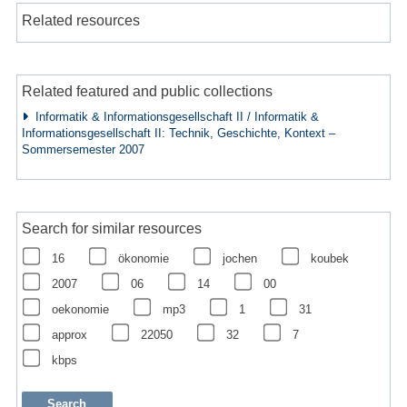
Related resources
Related featured and public collections
Informatik & Informationsgesellschaft II / Informatik &
Informationsgesellschaft II: Technik, Geschichte, Kontext –
Sommersemester 2007
Search for similar resources
16
ökonomie
jochen
koubek
2007
06
14
00
oekonomie
mp3
1
31
approx
22050
32
7
kbps