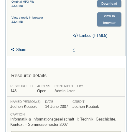
Original MP3 File
Download
22.4 MB
View in
View directly in browser
22.4 MB
browser
Embed (HTML5)
Share
Resource details
RESOURCE ID
ACCESS
CONTRIBUTED BY
148
Open
Admin User
NAMED PERSON(S)
DATE
CREDIT
Jochen Koubek
14 June 2007
Jochen Koubek
CAPTION
Informatik & Informationsgesellschaft II: Technik, Geschichte,
Kontext – Sommersemester 2007