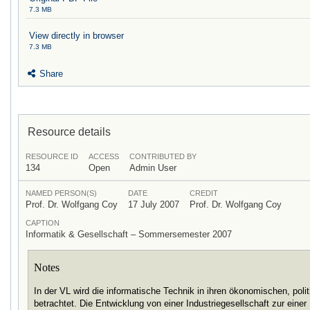
7.3 MB
View directly in browser
7.3 MB
Share
Resource details
RESOURCE ID
ACCESS
CONTRIBUTED BY
134
Open
Admin User
NAMED PERSON(S)
DATE
CREDIT
Prof. Dr. Wolfgang Coy
17 July 2007
Prof. Dr. Wolfgang Coy
CAPTION
Informatik & Gesellschaft – Sommersemester 2007
Notes
In der VL wird die informatische Technik in ihren ökonomischen, pol
betrachtet. Die Entwicklung von einer Industriegesellschaft zur eine