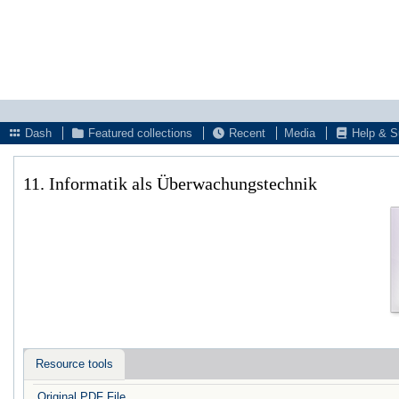
Dash
Featured collections
Recent
Media
Help & S
11. Informatik als Überwachungstechnik
Resource tools
Original PDF File