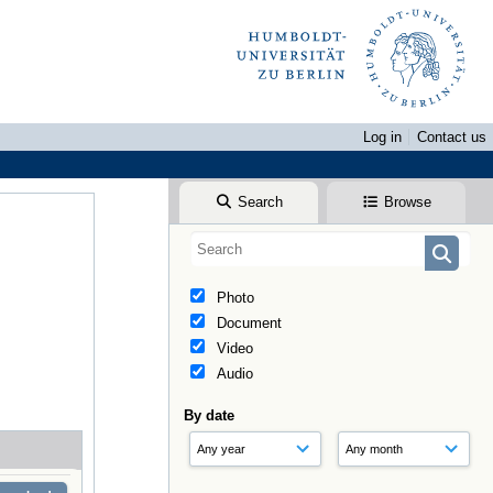
Log in
Contact us
Search
Browse
Photo
Document
Video
Audio
By date