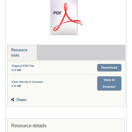
Resource
tools
Original PDF File
Download
4.9 MB
View in
View directly in browser
4.9 MB
browser
Share
Resource details