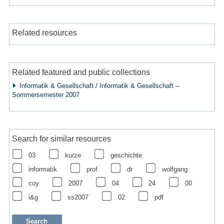
Related resources
Related featured and public collections
Informatik & Gesellschaft / Informatik & Gesellschaft –
Sommersemester 2007
Search for similar resources
03
kurze
geschichte
informatik
prof
dr
wolfgang
coy
2007
04
24
00
i&g
ss2007
02
pdf