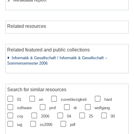
Related resources
Related featured and public collections
Informatik & Gesellschaft / Informatik & Gesellschaft –
Sommersemester 2006
Search for similar resources
01
un
zuverlässigkeit
hard
software
prof
dr
wolfgang
coy
2006
04
25
00
iug
ss2006
pdf