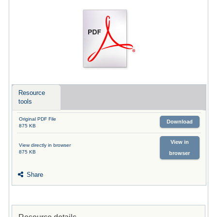
Resource
tools
Original PDF File
Download
875 KB
View in
View directly in browser
875 KB
browser
Share
Resource details