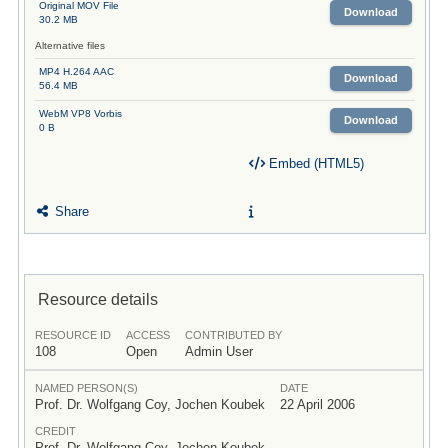
Original MOV File
Download
30.2 MB
Alternative files
MP4 H.264 AAC
Download
56.4 MB
WebM VP8 Vorbis
Download
0 B
Embed (HTML5)
Share
Resource details
RESOURCE ID
ACCESS
CONTRIBUTED BY
108
Open
Admin User
NAMED PERSON(S)
DATE
Prof. Dr. Wolfgang Coy, Jochen Koubek
22 April 2006
CREDIT
Prof. Dr. Wolfgang Coy, Jochen Koubek