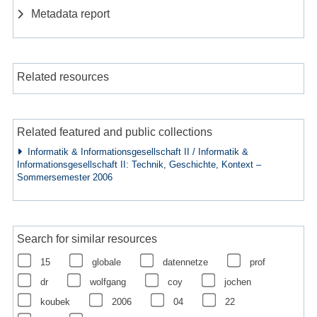
Metadata report
Related resources
Related featured and public collections
Informatik & Informationsgesellschaft II / Informatik &
Informationsgesellschaft II: Technik, Geschichte, Kontext –
Sommersemester 2006
Search for similar resources
15
globale
datennetze
prof
dr
wolfgang
coy
jochen
koubek
2006
04
22