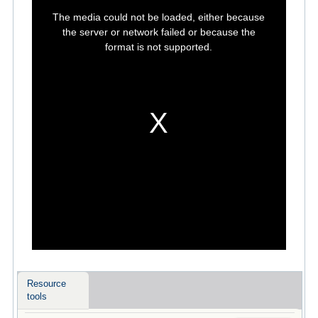
This
is
The media could not be loaded, either because
a
modal
the server or network failed or because the
window.
format is not supported.
Resource
tools