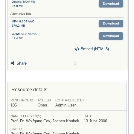
Original MOV File
Download
35.8 MB
Alternative files
MP4 H.264 AAC
Download
170.2 MB
WebM VP8 Vorbis
Download
31.4 MB
Embed (HTML5)
Share
Resource details
RESOURCE ID
ACCESS
CONTRIBUTED BY
105
Open
Admin User
NAMED PERSON(S)
DATE
Prof. Dr. Wolfgang Coy, Jochen Koubek
13 June 2006
CREDIT
Prof. Dr. Wolfgang Coy, Jochen Koubek