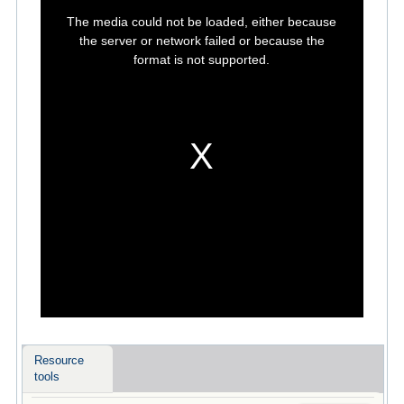
This
is
The media could not be loaded, either because
a
modal
the server or network failed or because the
window.
format is not supported.
Resource
tools