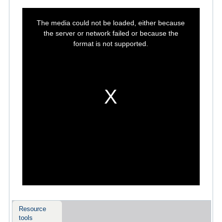
This
is
The media could not be loaded, either because
a
modal
the server or network failed or because the
window.
format is not supported.
Resource
tools