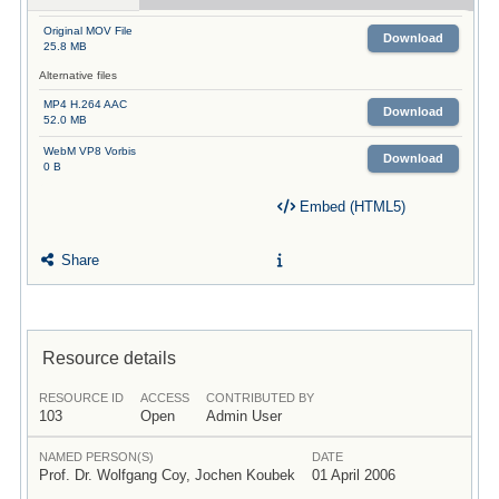
Original MOV File
Download
25.8 MB
Alternative files
MP4 H.264 AAC
Download
52.0 MB
WebM VP8 Vorbis
Download
0 B
Embed (HTML5)
Share
Resource details
RESOURCE ID
ACCESS
CONTRIBUTED BY
103
Open
Admin User
NAMED PERSON(S)
DATE
Prof. Dr. Wolfgang Coy, Jochen Koubek
01 April 2006