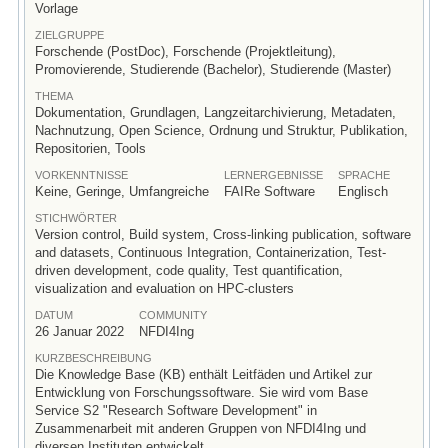
Vorlage
ZIELGRUPPE
Forschende (PostDoc), Forschende (Projektleitung),
Promovierende, Studierende (Bachelor), Studierende (Master)
THEMA
Dokumentation, Grundlagen, Langzeitarchivierung, Metadaten,
Nachnutzung, Open Science, Ordnung und Struktur, Publikation,
Repositorien, Tools
VORKENNTNISSE
LERNERGEBNISSE
SPRACHE
Keine, Geringe, Umfangreiche
FAIRe Software
Englisch
STICHWÖRTER
Version control, Build system, Cross-linking publication, software
and datasets, Continuous Integration, Containerization, Test-
driven development, code quality, Test quantification,
visualization and evaluation on HPC-clusters
DATUM
COMMUNITY
26 Januar 2022
NFDI4Ing
KURZBESCHREIBUNG
Die Knowledge Base (KB) enthält Leitfäden und Artikel zur
Entwicklung von Forschungssoftware. Sie wird vom Base
Service S2 "Research Software Development" in
Zusammenarbeit mit anderen Gruppen von NFDI4Ing und
diversen Instituten entwickelt.