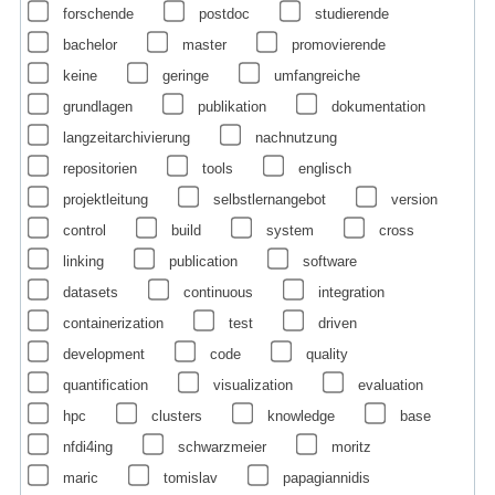
forschende
postdoc
studierende
bachelor
master
promovierende
keine
geringe
umfangreiche
grundlagen
publikation
dokumentation
langzeitarchivierung
nachnutzung
repositorien
tools
englisch
projektleitung
selbstlernangebot
version
control
build
system
cross
linking
publication
software
datasets
continuous
integration
containerization
test
driven
development
code
quality
quantification
visualization
evaluation
hpc
clusters
knowledge
base
nfdi4ing
schwarzmeier
moritz
maric
tomislav
papagiannidis