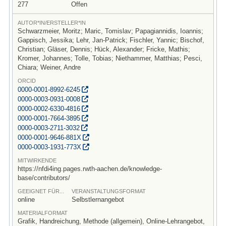
277
Offen
AUTOR*IN/ERSTELLER*IN
Schwarzmeier, Moritz; Maric, Tomislav; Papagiannidis, Ioannis;
Gappisch, Jessika; Lehr, Jan-Patrick; Fischler, Yannic; Bischof,
Christian; Gläser, Dennis; Hück, Alexander; Fricke, Mathis;
Kromer, Johannes; Tolle, Tobias; Niethammer, Matthias; Pesci,
Chiara; Weiner, Andre
ORCID
0000-0001-8992-6245
0000-0003-0931-0008
0000-0002-6330-4816
0000-0001-7664-3895
0000-0003-2711-3032
0000-0001-9646-881X
0000-0003-1931-773X
MITWIRKENDE
https://nfdi4ing.pages.rwth-aachen.de/knowledge-
base/contributors/
GEEIGNET FÜR...
VERANSTALTUNGSFORMAT
online
Selbstlernangebot
MATERIALFORMAT
Grafik, Handreichung, Methode (allgemein), Online-Lehrangebot,