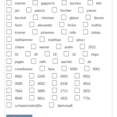
ioannis
gappisch
jessika
lehr
jan
patrick
fischler
yannic
bischof
christian
gläser
dennis
hück
alexander
fricke
mathis
kromer
johannes
tolle
tobias
niethammer
matthias
pesci
chiara
weiner
andre
2022
01
26
18
16
https
pages
rwth
aachen
de
contributors
faire
0000
0001
8992
6245
0003
0931
0008
0002
6330
4816
7664
3895
2711
3032
9646
881x
1931
773x
schwarzmeier@tu
darmstadt