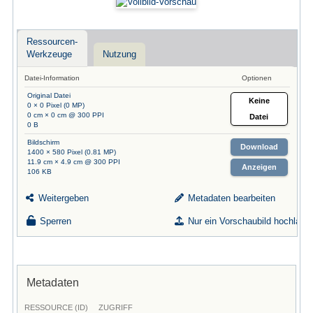
Ressourcen-
Werkzeuge
Nutzung
Datei-Information
Optionen
Original Datei
Keine
0 × 0 Pixel (0 MP)
0 cm × 0 cm @ 300 PPI
Datei
0 B
Bildschirm
Download
1400 × 580 Pixel (0.81 MP)
11.9 cm × 4.9 cm @ 300 PPI
Anzeigen
106 KB
Weitergeben
Metadaten bearbeiten
Sperren
Nur ein Vorschaubild hochlade
Metadaten
RESSOURCE (ID)
ZUGRIFF