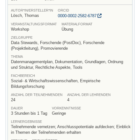
AUTOR*IN/ERSTELLER*IN
ORCID
Lösch, Thomas
0000-0002-2582-6787
VERANSTALTUNGSFORMAT
MATERIALFORMAT
Workshop
Übung
ZIELGRUPPE
Data Stewards, Forschende (PostDoc), Forschende
(Projektleitung), Promovierende
THEMA
Datenmanagementplan, Dokumentation, Grundlagen, Ordnung
und Struktur, Rechtliche Aspekte, Tools
FACHBEREICH
Sozial- & Wirtschaftswissenschaften, Empirische
Bildungsforschung
ANZAHL DER TEILNEHMENDEN
ANZAHL DER LEHRENDEN
24
4
DAUER
VORKENNTNISSE
3 Stunden bis 1 Tag
Geringe
LERNERGEBNISSE
Teilnehmende vernetzen; Anschlusspotentiale aufdecken; Einblick
in Themen der Teilnehmenden erhalten