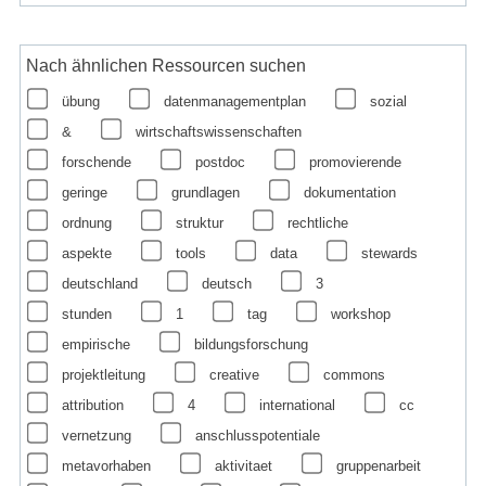
Nach ähnlichen Ressourcen suchen
übung
datenmanagementplan
sozial
&
wirtschaftswissenschaften
forschende
postdoc
promovierende
geringe
grundlagen
dokumentation
ordnung
struktur
rechtliche
aspekte
tools
data
stewards
deutschland
deutsch
3
stunden
1
tag
workshop
empirische
bildungsforschung
projektleitung
creative
commons
attribution
4
international
cc
vernetzung
anschlusspotentiale
metavorhaben
aktivitaet
gruppenarbeit