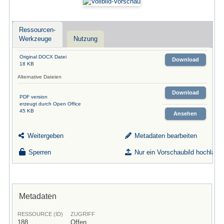
Ressourcen-
Werkzeuge
Nutzung
Original DOCX Datei
Download
18 KB
Alternative Dateien
Download
PDF version
erzeugt durch Open Office
45 KB
Ansehen
Weitergeben
Metadaten bearbeiten
Sperren
Nur ein Vorschaubild hochlade
Metadaten
RESSOURCE (ID)
ZUGRIFF
188
Offen