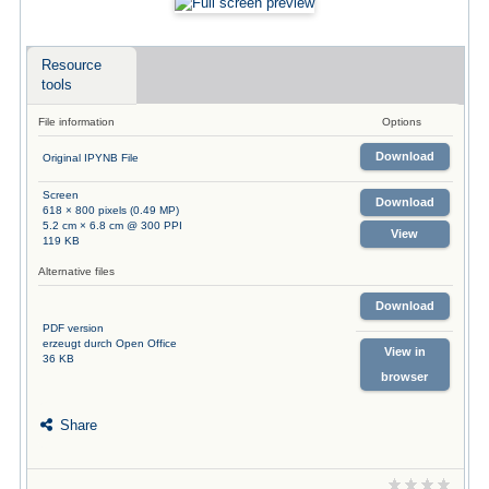
Resource
tools
File information
Options
Download
Original IPYNB File
Screen
Download
618 × 800 pixels (0.49 MP)
5.2 cm × 6.8 cm @ 300 PPI
View
119 KB
Alternative files
Download
PDF version
erzeugt durch Open Office
View in
36 KB
browser
Share