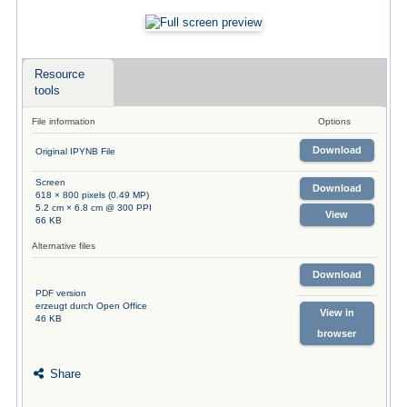
Resource
tools
File information
Options
Download
Original IPYNB File
Screen
Download
618 × 800 pixels (0.49 MP)
5.2 cm × 6.8 cm @ 300 PPI
View
66 KB
Alternative files
Download
PDF version
erzeugt durch Open Office
View in
46 KB
browser
Share